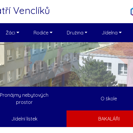
tří Venclíků
Žáci
Rodiče
Družina
Jídelna
Pronájmy nebytových
O škole
prostor
Jídelní lístek
BAKALÁŘI